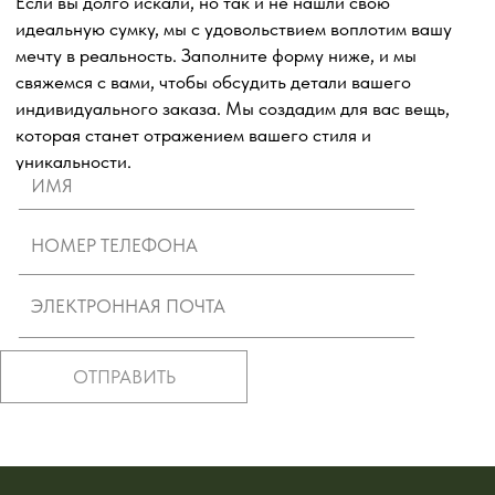
пр-т Мира, 124
Магия моды
г. Хабаровск
ул. Дикопольцева, 50
Первый. Модный. Хабаровск
Каталог
О бренде
Для покупателей
Lookbook
© SAINTART 2023 - 2026. Все права защищены.
Политика конфиденциальности
Пользовательское соглашение
ИП СЕЛИВЕРСТОВА АНАСТАСИЯ ЭДУАРДОВНА
ИНН 421718029347
ОГРНИП 323420500038958