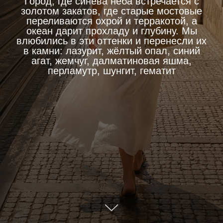
Город, где синева неба встречается с
золотом закатов, где старые мостовые
переливаются охрой и терракотой, а
океан дарит прохладу и глубину. Мы
влюбились в эти оттенки и перенесли их
в камни: лазурит, жёлтый опал, синий
агат, жемчуг, далматиновая яшма,
перламутр, шунгит, гематит